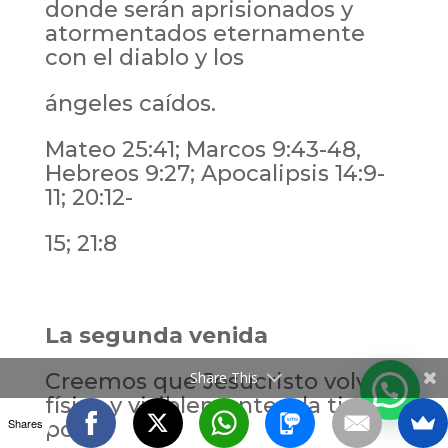
donde serán aprisionados y
atormentados eternamente
con el diablo y los
ángeles caídos.
Mateo 25:41; Marcos 9:43-48,
Hebreos 9:27; Apocalipsis 14:9-
11; 20:12-
15; 21:8
La segunda venida
Creemos que Jesucristo volverá
Share This
física y visiblemente a la tierra,
Shares
por